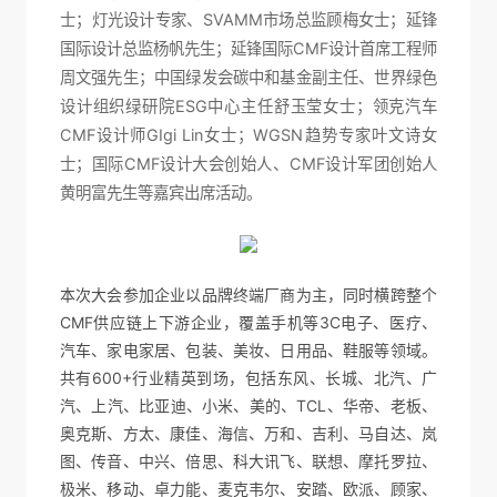
士；灯光设计专家、SVAMM市场总监顾梅女士；延锋
国际设计总监杨帆先生；延锋国际CMF设计首席工程师
周文强先生；中国绿发会碳中和基金副主任、世界绿色
设计组织绿研院ESG中心主任舒玉莹女士；领克汽车
CMF设计师GIgi Lin女士；WGSN趋势专家叶文诗女
士；国际CMF设计大会创始人、CMF设计军团创始人
黄明富先生等嘉宾出席活动。
本次大会参加企业以品牌终端厂商为主，同时横跨整个
CMF供应链上下游企业，覆盖手机等3C电子、医疗、
汽车、家电家居、包装、美妆、日用品、鞋服等领域。
共有600+行业精英到场，包括东风、长城、北汽、广
汽、上汽、比亚迪、小米、美的、TCL、华帝、老板、
奥克斯、方太、康佳、海信、万和、吉利、马自达、岚
图、传音、中兴、倍思、科大讯飞、联想、摩托罗拉、
极米、移动、卓力能、麦克韦尔、安踏、欧派、顾家、