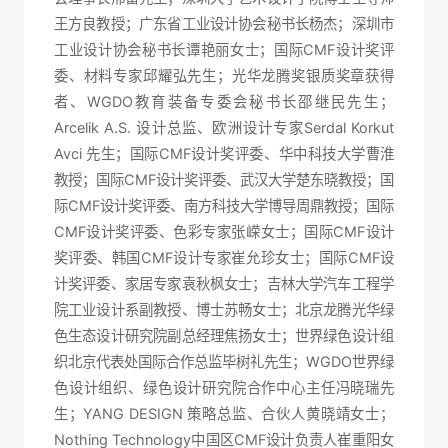
王方良教授；广东省工业设计协会秘书长杨杰；深圳市
工业设计协会秘书长谭艳丽女士；国际CMF设计奖评
委、材料专家邱耀弘先生；光华龙腾奖银质奖章获得
者、WGDO教育装备专委会秘书长邵继民先生；
Arcelik A.S. 设计总监、欧洲设计专家Serdal Korkut
Avci 先生；国际CMF设计奖评委、华中科技大学曹淮
教授；国际CMF设计奖评委、武汉大学楚东晓教授；国
际CMF设计奖评委、南方科技大学博导周鼎教授；国际
CMF设计奖评委、色彩专家张嵘女士；国际CMF设计
奖评委、韩国CMF设计专家崔允珍女士；国际CMF设
计奖评委、家居专家袁秋枫女士；吉林大学汽车工程学
院工业设计系副教授、博士苏畅女士；北京龙腾光华绿
色生态设计研究院副总经理焦扬女士；世界绿色设计组
织北京代表处国际合作总监毕树礼先生；WGDO世界绿
色设计组织、绿色设计研究院合作中心主任冯晓瑞先
生；YANG DESIGN 策略总监、合伙人黄晓靖女士；
Nothing Technology中国区CMF设计负责人崔重阳女